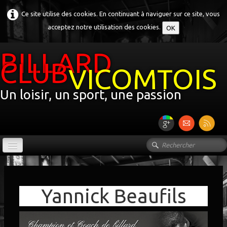
Ce site utilise des cookies. En continuant à naviguer sur ce site, vous
acceptez notre utilisation des cookies.
OK
BILLARD
CLUB
VICOMTOIS
Un loisir, un sport, une passion
ACCUEIL
LE CLUB
▼
Yannick Beaufils
L'HISTOIRE DU BILLARD