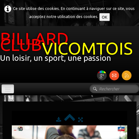
Ce site utilise des cookies. En continuant à naviguer sur ce site, vous
acceptez notre utilisation des cookies.
OK
BILLARD
CLUB
VICOMTOIS
Un loisir, un sport, une passion
ACCUEIL
LE CLUB
▼
L'HISTOIRE DU BILLARD