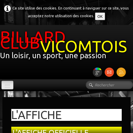
Ce site utilise des cookies. En continuant à naviguer sur ce site, vous
acceptez notre utilisation des cookies.
OK
BILLARD
CLUB
VICOMTOIS
Un loisir, un sport, une passion
ACCUEIL
LE CLUB
▼
L'AFFICHE
L'HISTOIRE DU BILLARD
L'AFFICHE OFFICIELLE